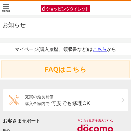
お知らせ
マイページ(購入履歴、領収書など)は
こちら
から
FAQはこちら
充実の延長補償
何度でも修理OK
購入金額内で
お客さまサポート
FAQ