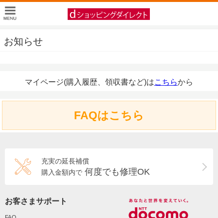
お知らせ
マイページ(購入履歴、領収書など)は
こちら
から
FAQはこちら
充実の延長補償
何度でも修理OK
購入金額内で
お客さまサポート
FAQ