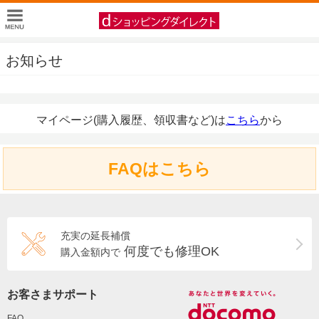
お知らせ
マイページ(購入履歴、領収書など)は
こちら
から
FAQはこちら
充実の延長補償
何度でも修理OK
購入金額内で
お客さまサポート
FAQ