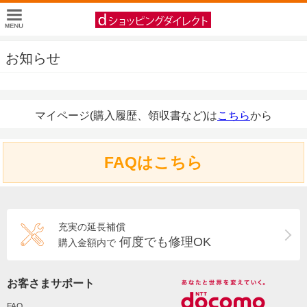
お知らせ
マイページ(購入履歴、領収書など)は
こちら
から
FAQはこちら
充実の延長補償
何度でも修理OK
購入金額内で
お客さまサポート
FAQ