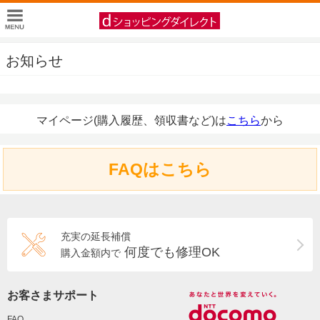
お知らせ
マイページ(購入履歴、領収書など)は
こちら
から
FAQはこちら
充実の延長補償
何度でも修理OK
購入金額内で
お客さまサポート
FAQ