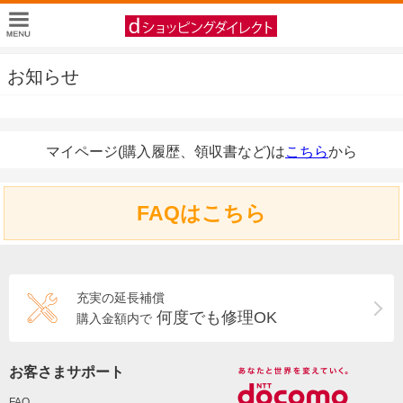
お知らせ
マイページ(購入履歴、領収書など)は
こちら
から
FAQはこちら
充実の延長補償
何度でも修理OK
購入金額内で
お客さまサポート
FAQ