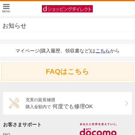
お知らせ
マイページ(購入履歴、領収書など)は
こちら
から
FAQはこちら
充実の延長補償
何度でも修理OK
購入金額内で
お客さまサポート
FAQ