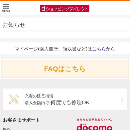
お知らせ
マイページ(購入履歴、領収書など)は
こちら
から
FAQはこちら
充実の延長補償
何度でも修理OK
購入金額内で
お客さまサポート
FAQ