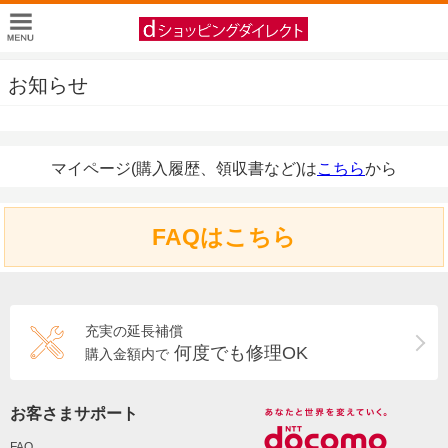
お知らせ
マイページ(購入履歴、領収書など)は
こちら
から
FAQはこちら
充実の延長補償
何度でも修理OK
購入金額内で
お客さまサポート
FAQ