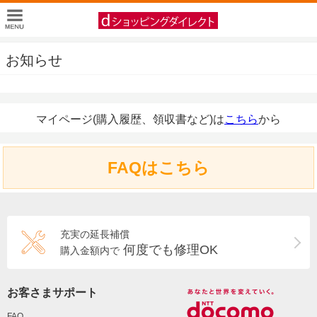
お知らせ
マイページ(購入履歴、領収書など)は
こちら
から
FAQはこちら
充実の延長補償
何度でも修理OK
購入金額内で
お客さまサポート
FAQ