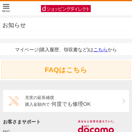
お知らせ
マイページ(購入履歴、領収書など)は
こちら
から
FAQはこちら
充実の延長補償
何度でも修理OK
購入金額内で
お客さまサポート
FAQ