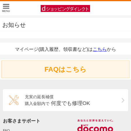
お知らせ
マイページ(購入履歴、領収書など)は
こちら
から
FAQはこちら
充実の延長補償
何度でも修理OK
購入金額内で
お客さまサポート
FAQ