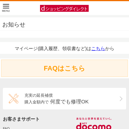
お知らせ
マイページ(購入履歴、領収書など)は
こちら
から
FAQはこちら
充実の延長補償
何度でも修理OK
購入金額内で
お客さまサポート
FAQ