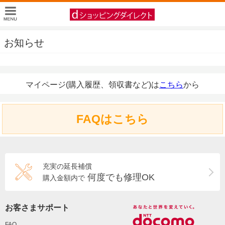
お知らせ
マイページ(購入履歴、領収書など)は
こちら
から
FAQはこちら
充実の延長補償
何度でも修理OK
購入金額内で
お客さまサポート
FAQ