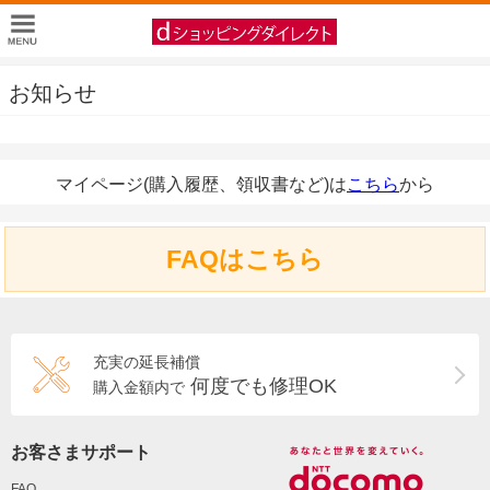
お知らせ
マイページ(購入履歴、領収書など)は
こちら
から
FAQはこちら
充実の延長補償
何度でも修理OK
購入金額内で
お客さまサポート
FAQ