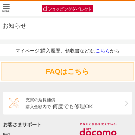
お知らせ
マイページ(購入履歴、領収書など)は
こちら
から
FAQはこちら
充実の延長補償
何度でも修理OK
購入金額内で
お客さまサポート
FAQ