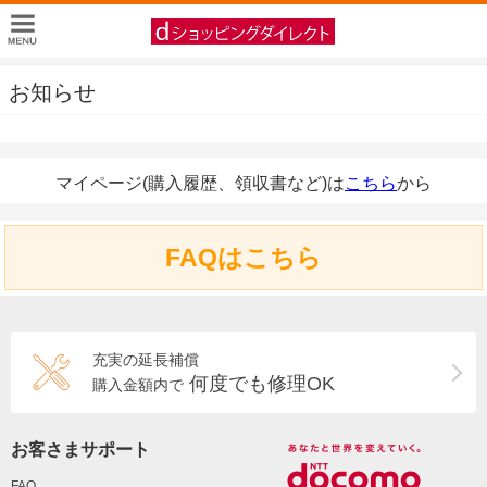
お知らせ
マイページ(購入履歴、領収書など)は
こちら
から
FAQはこちら
充実の延長補償
何度でも修理OK
購入金額内で
お客さまサポート
FAQ