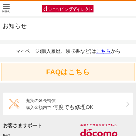
お知らせ
マイページ(購入履歴、領収書など)は
こちら
から
FAQはこちら
充実の延長補償
何度でも修理OK
購入金額内で
お客さまサポート
FAQ