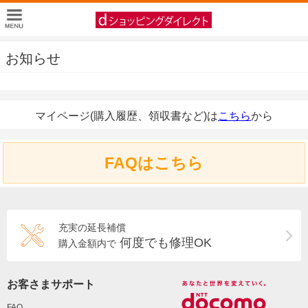
お知らせ
マイページ(購入履歴、領収書など)は
こちら
から
FAQはこちら
充実の延長補償
何度でも修理OK
購入金額内で
お客さまサポート
FAQ