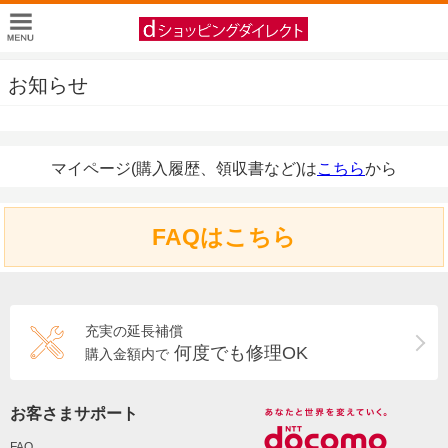
お知らせ
マイページ(購入履歴、領収書など)は
こちら
から
FAQはこちら
充実の延長補償
何度でも修理OK
購入金額内で
お客さまサポート
FAQ