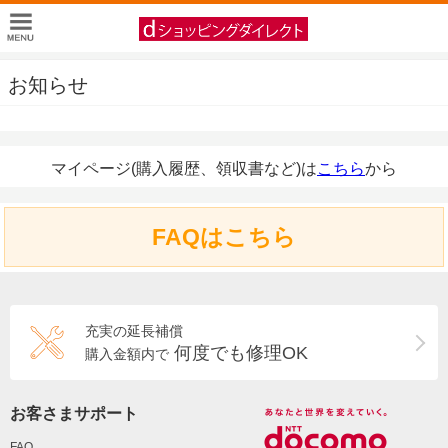
お知らせ
マイページ(購入履歴、領収書など)は
こちら
から
FAQはこちら
充実の延長補償
何度でも修理OK
購入金額内で
お客さまサポート
FAQ