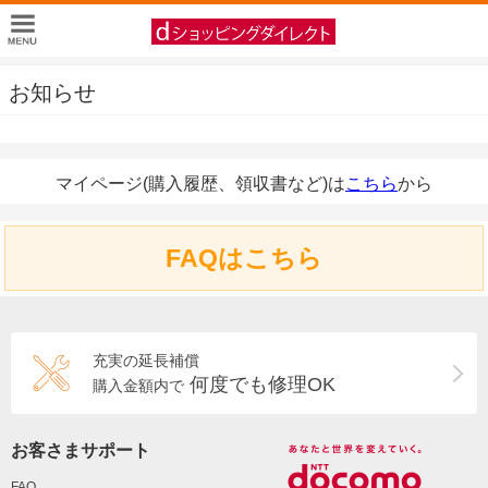
お知らせ
マイページ(購入履歴、領収書など)は
こちら
から
FAQはこちら
充実の延長補償
何度でも修理OK
購入金額内で
お客さまサポート
FAQ