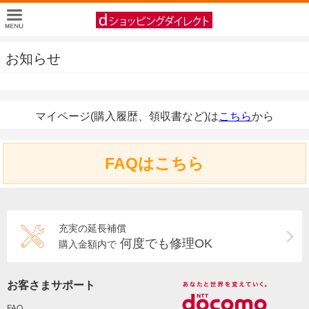
お知らせ
マイページ(購入履歴、領収書など)は
こちら
から
FAQはこちら
充実の延長補償
何度でも修理OK
購入金額内で
お客さまサポート
FAQ