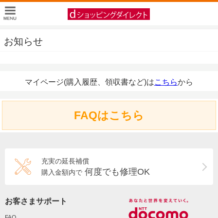
お知らせ
マイページ(購入履歴、領収書など)は
こちら
から
FAQはこちら
充実の延長補償
何度でも修理OK
購入金額内で
お客さまサポート
FAQ