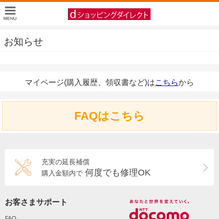
お知らせ
マイページ(購入履歴、領収書など)は
こちら
から
FAQはこちら
充実の延長補償
何度でも修理OK
購入金額内で
お客さまサポート
FAQ