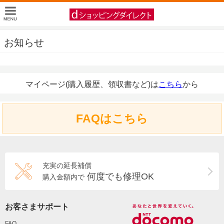
お知らせ
マイページ(購入履歴、領収書など)は
こちら
から
FAQはこちら
充実の延長補償
何度でも修理OK
購入金額内で
お客さまサポート
FAQ