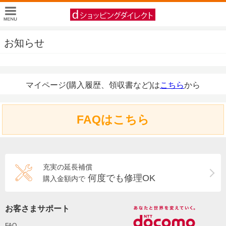
お知らせ
マイページ(購入履歴、領収書など)は
こちら
から
FAQはこちら
充実の延長補償
何度でも修理OK
購入金額内で
お客さまサポート
FAQ