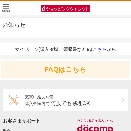
お知らせ
マイページ(購入履歴、領収書など)は
こちら
から
FAQはこちら
充実の延長補償
何度でも修理OK
購入金額内で
お客さまサポート
FAQ