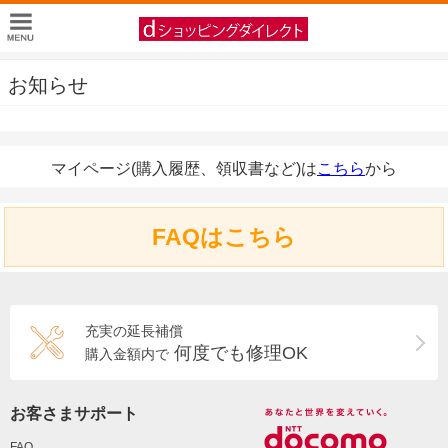
お知らせ
マイページ(購入履歴、領収書など)は
こちら
から
FAQはこちら
充実の延長補償
何度でも修理OK
購入金額内で
お客さまサポート
FAQ