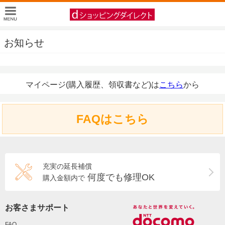
お知らせ
マイページ(購入履歴、領収書など)は
こちら
から
FAQはこちら
充実の延長補償
何度でも修理OK
購入金額内で
お客さまサポート
FAQ