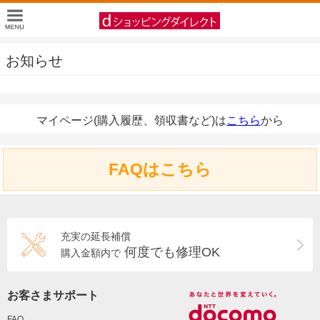
お知らせ
マイページ(購入履歴、領収書など)は
こちら
から
FAQはこちら
充実の延長補償
何度でも修理OK
購入金額内で
お客さまサポート
FAQ