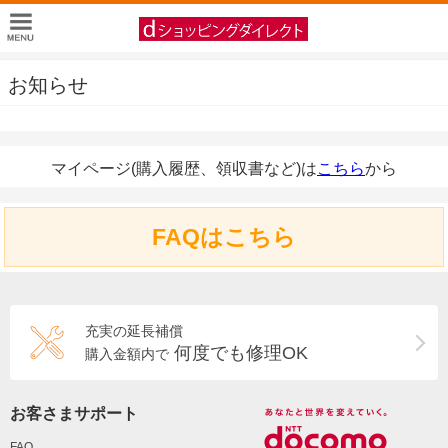
お知らせ
マイページ(購入履歴、領収書など)は
こちら
から
FAQはこちら
充実の延長補償
何度でも修理OK
購入金額内で
お客さまサポート
FAQ