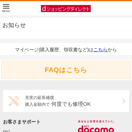
お知らせ
マイページ(購入履歴、領収書など)は
こちら
から
FAQはこちら
充実の延長補償
何度でも修理OK
購入金額内で
お客さまサポート
FAQ