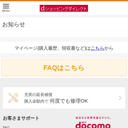
お知らせ
マイページ(購入履歴、領収書など)は
こちら
から
FAQはこちら
充実の延長補償
何度でも修理OK
購入金額内で
お客さまサポート
FAQ