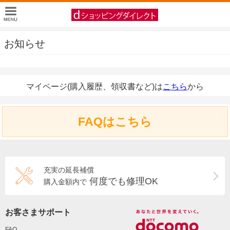
お知らせ
マイページ(購入履歴、領収書など)は
こちら
から
FAQはこちら
充実の延長補償
何度でも修理OK
購入金額内で
お客さまサポート
FAQ