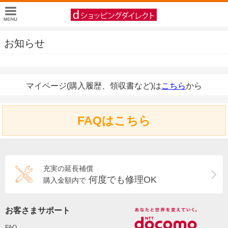
お知らせ
マイページ(購入履歴、領収書など)は
こちら
から
FAQはこちら
充実の延長補償
何度でも修理OK
購入金額内で
お客さまサポート
FAQ