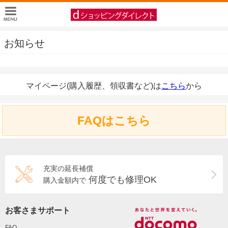
お知らせ
マイページ(購入履歴、領収書など)は
こちら
から
FAQはこちら
充実の延長補償
何度でも修理OK
購入金額内で
お客さまサポート
FAQ