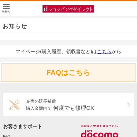
お知らせ
マイページ(購入履歴、領収書など)は
こちら
から
FAQはこちら
充実の延長補償
何度でも修理OK
購入金額内で
お客さまサポート
FAQ