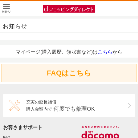
お知らせ
マイページ(購入履歴、領収書など)は
こちら
から
FAQはこちら
充実の延長補償
何度でも修理OK
購入金額内で
お客さまサポート
FAQ