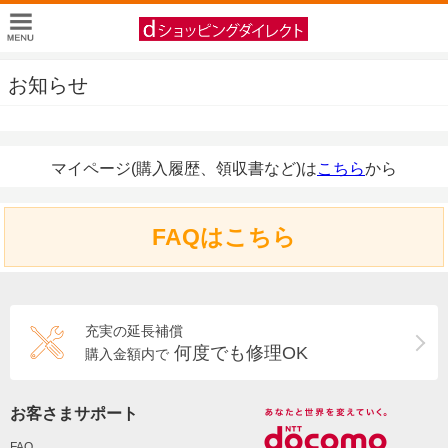
お知らせ
マイページ(購入履歴、領収書など)は
こちら
から
FAQはこちら
充実の延長補償
何度でも修理OK
購入金額内で
お客さまサポート
FAQ