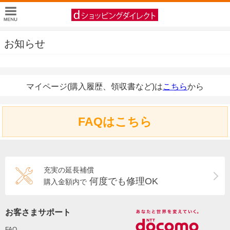
お知らせ
マイページ(購入履歴、領収書など)は
こちら
から
FAQはこちら
充実の延長補償
何度でも修理OK
購入金額内で
お客さまサポート
FAQ