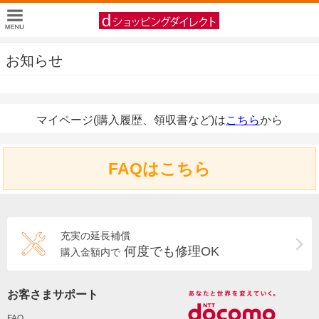
お知らせ
マイページ(購入履歴、領収書など)は
こちら
から
FAQはこちら
充実の延長補償
何度でも修理OK
購入金額内で
お客さまサポート
FAQ