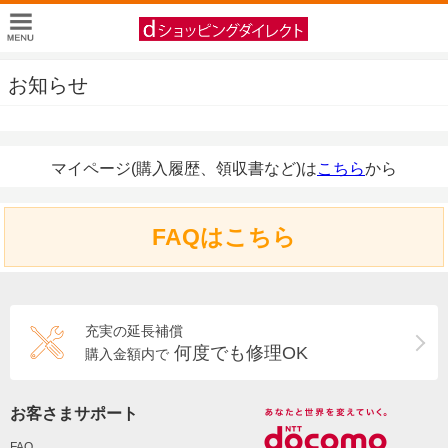
お知らせ
マイページ(購入履歴、領収書など)は
こちら
から
FAQはこちら
充実の延長補償
何度でも修理OK
購入金額内で
お客さまサポート
FAQ