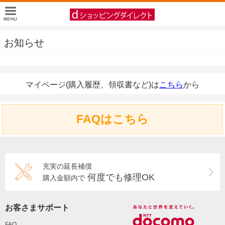
お知らせ
マイページ(購入履歴、領収書など)は
こちら
から
FAQはこちら
充実の延長補償
何度でも修理OK
購入金額内で
お客さまサポート
FAQ