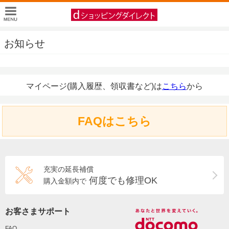
お知らせ
マイページ(購入履歴、領収書など)は
こちら
から
FAQはこちら
充実の延長補償
何度でも修理OK
購入金額内で
お客さまサポート
FAQ