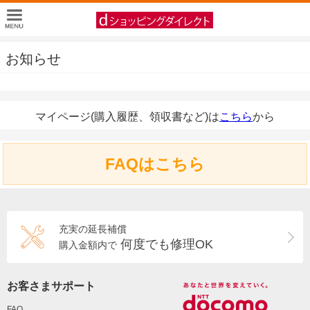
お知らせ
マイページ(購入履歴、領収書など)は
こちら
から
FAQはこちら
充実の延長補償
何度でも修理OK
購入金額内で
お客さまサポート
FAQ