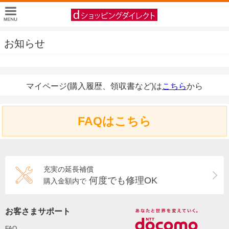
お知らせ
マイページ(購入履歴、領収書など)は
こちら
から
FAQはこちら
充実の延長補償
何度でも修理OK
購入金額内で
お客さまサポート
FAQ