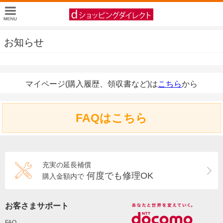
お知らせ
マイページ(購入履歴、領収書など)は
こちら
から
FAQはこちら
充実の延長補償
何度でも修理OK
購入金額内で
お客さまサポート
FAQ