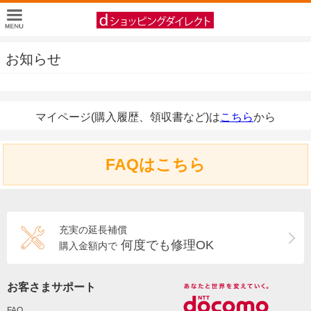
お知らせ
マイページ(購入履歴、領収書など)は
こちら
から
FAQはこちら
充実の延長補償
何度でも修理OK
購入金額内で
お客さまサポート
FAQ