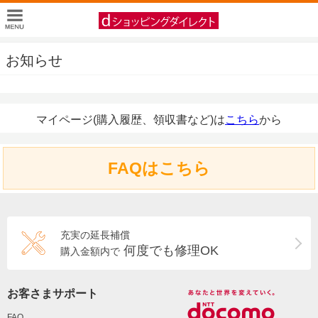
お知らせ
マイページ(購入履歴、領収書など)は
こちら
から
FAQはこちら
充実の延長補償
何度でも修理OK
購入金額内で
お客さまサポート
FAQ